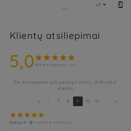


LT
Klientų atsiliepimai
5,0





633
atsiliepimų (-ai)
Šie atsiliepimai yra parašyti pačių „Ž•Studija“
klientų
«
‹
7
8
9
10
11
›
»





Gabija R.
• prieš 4 mėnesius
