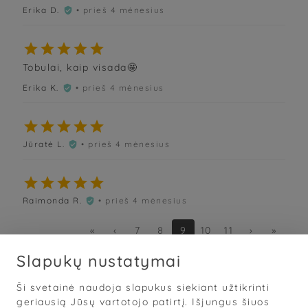
Erika D.
• prieš 4 mėnesius






Tobulai, kaip visada🤩
Erika K.
• prieš 4 mėnesius






Jūratė L.
• prieš 4 mėnesius






Raimonda R.
• prieš 4 mėnesius

«
‹
7
8
9
10
11
›
»
Slapukų nustatymai
Ši svetainė naudoja slapukus siekiant užtikrinti
Sąlygos
·
Privatumas
·
Slapukai
geriausią Jūsų vartotojo patirtį. Išjungus šiuos