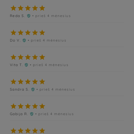





Reda S.
• prieš 4 mėnesius






Do V.
• prieš 4 mėnesius






Vita T.
• prieš 4 mėnesius






Sandra S.
• prieš 4 mėnesius






Gabija R.
• prieš 4 mėnesius





