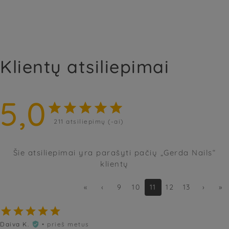
Klientų atsiliepimai
5,0





211
atsiliepimų (-ai)
Šie atsiliepimai yra parašyti pačių „Gerda Nails“
klientų
«
‹
9
10
11
12
13
›
»





Daiva K.
• prieš metus
