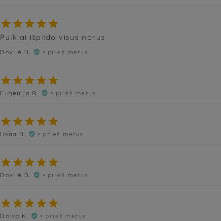





Puikiai išpildo visus norus
Dovilė B.
• prieš metus






Eugenija R.
• prieš metus






Ilona R.
• prieš metus






Dovilė B.
• prieš metus






Daiva K.
• prieš metus
