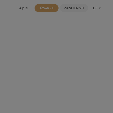

Apie
UŽSAKYTI
PRISIJUNGTI
LT