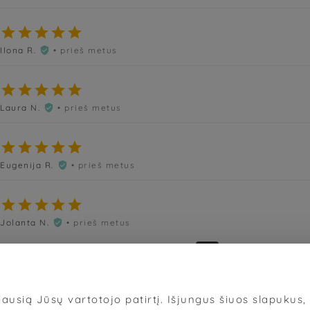





Ilona R.
• prieš metus






Laura N.
• prieš metus






Eugenija R.
• prieš metus






Jolanta N.
• prieš metus

«
‹
9
10
11
12
13
›
»
ausią Jūsų vartotojo patirtį. Išjungus šiuos slapukus, d