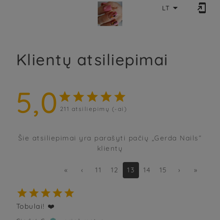


LT
Klientų atsiliepimai
5,0





211
atsiliepimų (-ai)
Šie atsiliepimai yra parašyti pačių „Gerda Nails“
klientų
«
‹
11
12
13
14
15
›
»





Tobulai! ❤️