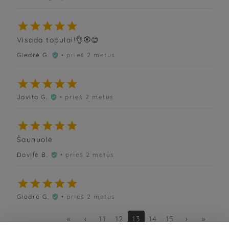





Visada tobulai!👌🏵😊
Giedrė G.
• prieš 2 metus






Jovita G.
• prieš 2 metus






Šaunuolė
Dovilė B.
• prieš 2 metus






Giedrė G.
• prieš 2 metus

«
‹
11
12
13
14
15
›
»