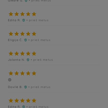
Giedrė G.
• prieš metus






Edita R.
• prieš metus






Eligija Č.
• prieš metus






Jolanta N.
• prieš metus






😍
Dovilė B.
• prieš metus






Edita R.
• prieš metus
