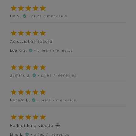





Do V.
• prieš 6 mėnesius






Ačiū,viskas tobulai
Laura S.
• prieš 7 mėnesius






Justina J.
• prieš 7 mėnesius






Renata B.
• prieš 7 mėnesius






Puikiai kaip visada 🤩
Lina L.
• prieš 7 mėnesius
