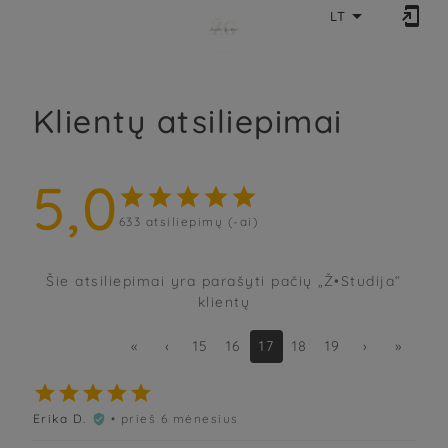


LT
Klientų atsiliepimai
5,0





633
atsiliepimų (-ai)
Šie atsiliepimai yra parašyti pačių „Ž•Studija“
klientų
«
‹
15
16
17
18
19
›
»





Erika D.
• prieš 6 mėnesius
