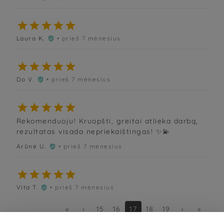





Laura K.
• prieš 7 mėnesius






Do V.
• prieš 7 mėnesius






Rekomenduoju! Kruopšti, greitai atlieka darbą,
rezultatas visada nepriekaištingas! ✨️💫
Arūnė U.
• prieš 7 mėnesius






Vita T.
• prieš 7 mėnesius

«
‹
15
16
17
18
19
›
»