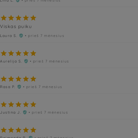
Lina L.
• prieš 7 mėnesius






Viskas puiku
Laura S.
• prieš 7 mėnesius






Aurelija S.
• prieš 7 mėnesius






Rasa P.
• prieš 7 mėnesius






Justina J.
• prieš 7 mėnesius






Raimonda R.
• prieš 7 mėnesius
