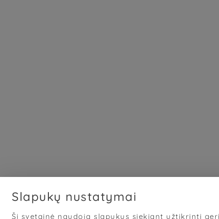
Slapukų nustatymai
Ši svetainė naudoja slapukus siekiant užtikrinti geri