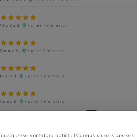





Vitalija S.
• prieš 7 mėnesius






Sonata K.
• prieš 7 mėnesius






Diana J.
• prieš 7 mėnesius






Vaida B.
• prieš 7 mėnesius

«
‹
17
18
19
20
21
›
»
ausią Jūsų vartotojo patirtį. Išjungus šiuos slapukus, d