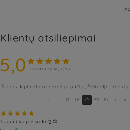
Ap
Klientų atsiliepimai
5,0





633
atsiliepimų (-ai)
Šie atsiliepimai yra parašyti pačių „Ž•Studija“ klientų
«
‹
17
18
19
20
21
›
»





Tobulai kaip visada 👌😍