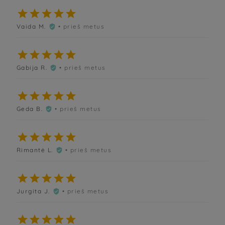





Vaida M.
• prieš metus






Gabija R.
• prieš metus






Geda B.
• prieš metus






Rimantė L.
• prieš metus






Jurgita J.
• prieš metus





