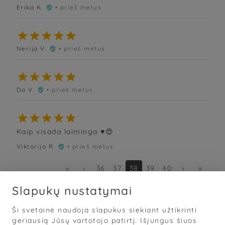
Erika K.
• prieš metus






Nerija V.
• prieš metus






Do V.
• prieš metus






Kaip visada laiminga ♥️😍
Viktorija R.
• prieš metus

«
‹
36
37
38
39
40
›
»
Slapukų nustatymai
Ši svetainė naudoja slapukus siekiant užtikrinti
Sąlygos
·
Privatumas
·
Slapukai
geriausią Jūsų vartotojo patirtį. Išjungus šiuos