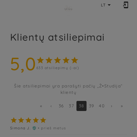


LT
Klientų atsiliepimai
5,0





633
atsiliepimų (-ai)
Šie atsiliepimai yra parašyti pačių „Ž•Studija“
klientų
«
‹
36
37
38
39
40
›
»





Simona J.
• prieš metus
