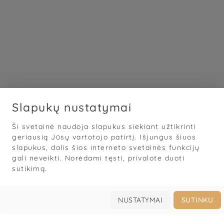
Slapukų nustatymai
Ši svetainė naudoja slapukus siekiant užtikrinti
geriausią Jūsų vartotojo patirtį. Išjungus šiuos
slapukus, dalis šios interneto svetainės funkcijų
gali neveikti. Norėdami tęsti, privalote duoti
sutikimą.
NUSTATYMAI
SUTINKU