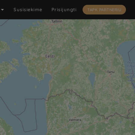

Susisiekime
Prisijungti
TAPK PARTNERIU