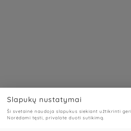
Slapukų nustatymai
Ši svetainė naudoja slapukus siekiant užtikrinti geri
Norėdami tęsti, privalote duoti sutikimą.