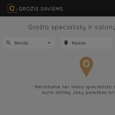
Grožio specialistų ir salo



Neradome nei vieno specialisto 
kuris atitikų Jūsų paieškos kri