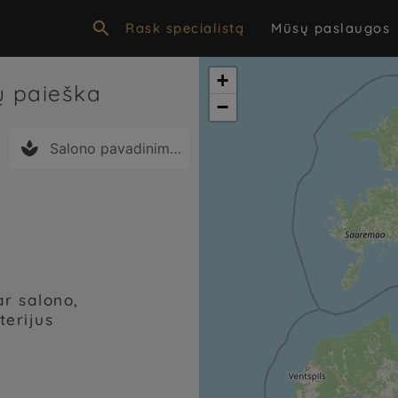

Rask specialistą
Mūsų paslaugos
+
nų paieška
−

ar salono,
terijus