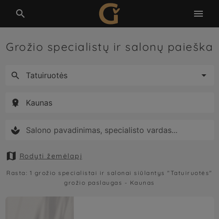


Grožio specialistų ir salonų paieška





Rodyti žemėlapį
Rasta:
1
grožio specialistai ir salonai siūlantys
"Tatuiruotės"
grožio paslaugas -
Kaunas