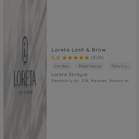
Loreta Lash & Brow
5,0
(220)





Veidas
Depiliacija
Tatuiruotės
Loreta Stirbyte
Savanorių pr. 276, Kaunas, Kauno m. sav., Lietuva