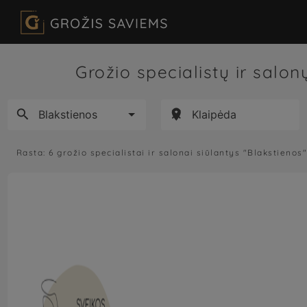
Grožio specialistų ir salo



Rasta:
6
grožio specialistai ir salonai siūlantys
"Blakstienos