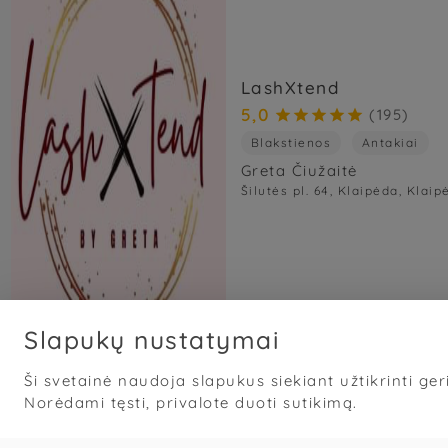
LashXtend
5,0
(195)





Blakstienos
Antakiai
Greta Čiužaitė
Šilutės pl. 64, Klaipėda, Klaip
Slapukų nustatymai
Ši svetainė naudoja slapukus siekiant užtikrinti geri
Norėdami tęsti, privalote duoti sutikimą.