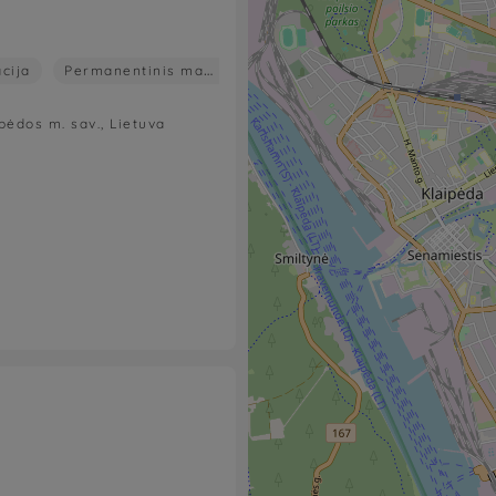
acija
Permanentinis makiažas
Blakstienos
Antakiai
ipėdos m. sav., Lietuva