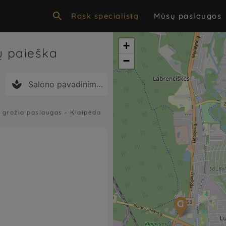

Rask specialistą
Mūsų paslaugos
+
nų paieška
−

"
grožio paslaugas -
Klaipėda