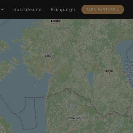

Susisiekime
Prisijungti
TAPK PARTNERIU