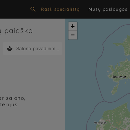

Rask specialistą
Mūsų paslaugos
+
nų paieška
−

ar salono,
terijus