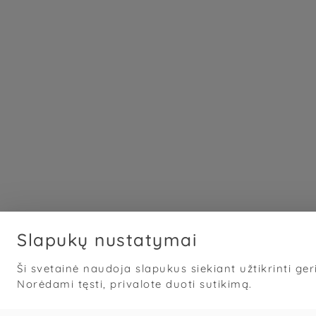
Slapukų nustatymai
Ši svetainė naudoja slapukus siekiant užtikrinti geri
Norėdami tęsti, privalote duoti sutikimą.