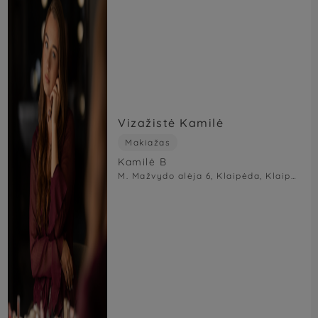
Vizažistė Kamilė
Makiažas
Kamilė B
M. Mažvydo alėja 6, Klaipėda, Klaipėdos m. sav., Lietuva