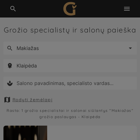


Grožio specialistų ir salonų paieška





Rodyti žemėlapį
Rasta:
1
grožio specialistai ir salonai siūlantys
"Makiažas"
grožio paslaugas -
Klaipėda