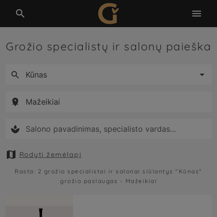


Grožio specialistų ir salonų paieška





Rodyti žemėlapį
Rasta:
2
grožio specialistai ir salonai siūlantys
"Kūnas"
grožio paslaugas -
Mažeikiai