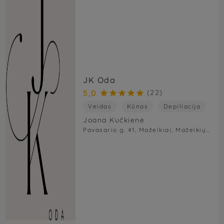
JK Oda
5,0
(22)





Veidas
Kūnas
Depiliacija
Joana Kučkienė
Pavasario g. 41, Mažeikiai, Mažeikių rajono savivaldybė, Lietuva