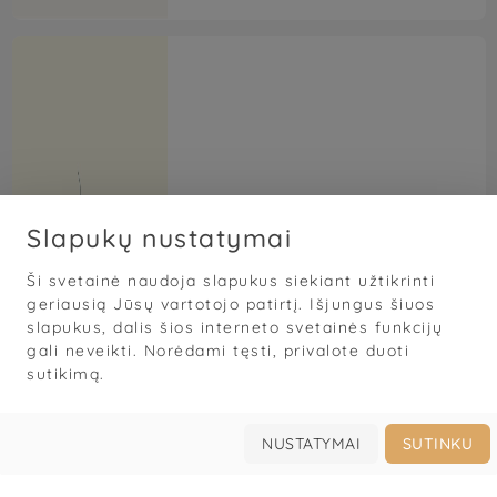
Slapukų nustatymai
EVIL Vizažas
Ši svetainė naudoja slapukus siekiant užtikrinti
5,0
(1)





geriausią Jūsų vartotojo patirtį. Išjungus šiuos
Veidas
Kūnas
Blakstienos
A
slapukus, dalis šios interneto svetainės funkcijų
gali neveikti. Norėdami tęsti, privalote duoti
Ema Šeputienė
sutikimą.
Gamyklos g. 1, Mažeikiai, Mažeikių rajono savivaldybė, Lietuva
NUSTATYMAI
SUTINKU