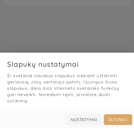
Slapukų nustatymai
Ši svetainė naudoja slapukus siekiant užtikrinti
geriausią Jūsų vartotojo patirtį. Išjungus šiuos
slapukus, dalis šios interneto svetainės funkcijų
gali neveikti. Norėdami tęsti, privalote duoti
sutikimą.
NUSTATYMAI
SUTINKU