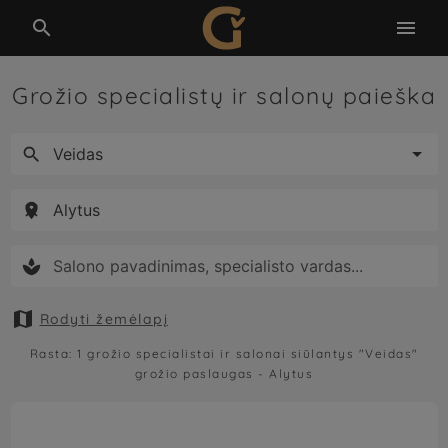


Grožio specialistų ir salonų paieška





Rodyti žemėlapį
Rasta:
1
grožio specialistai ir salonai siūlantys
"Veidas"
grožio paslaugas -
Alytus