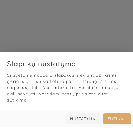
Slapukų nustatymai
Ši svetainė naudoja slapukus siekiant užtikrinti
geriausią Jūsų vartotojo patirtį. Išjungus šiuos
slapukus, dalis šios interneto svetainės funkcijų
gali neveikti. Norėdami tęsti, privalote duoti
sutikimą.
NUSTATYMAI
SUTINKU