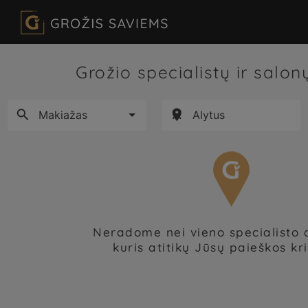
Grožio specialistų ir salo



Neradome nei vieno specialisto 
kuris atitikų Jūsų paieškos kri