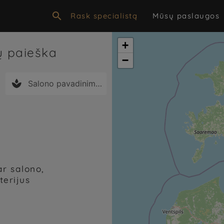

Rask specialistą
Mūsų paslaugos
+
nų paieška
−

ar salono,
terijus