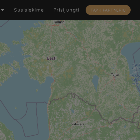

Susisiekime
Prisijungti
TAPK PARTNERIU