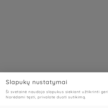
Slapukų nustatymai
Ši svetainė naudoja slapukus siekiant užtikrinti geri
Norėdami tęsti, privalote duoti sutikimą.