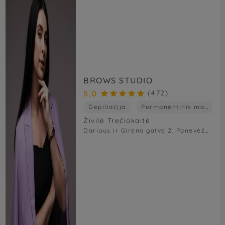
BROWS STUDIO
5,0
(472)





Depiliacija
Permanentinis makiažas
Živilė Trečiokaitė
Dariaus ir Girėno gatvė 2, Panevėžys, Panevėžio m. sav., Lietuva