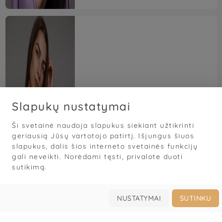
Slapukų nustatymai
Amber Beauty
Ši svetainė naudoja slapukus siekiant užtikrinti
5,0
(123)





geriausią Jūsų vartotojo patirtį. Išjungus šiuos
Nagai
Blakstienos
Antakiai
slapukus, dalis šios interneto svetainės funkcijų
gali neveikti. Norėdami tęsti, privalote duoti
Gintarė Paluckaitė
sutikimą.
Vilniaus g. 25A, Panevėžys, Panevėžio m. sav., Lietuva
NUSTATYMAI
SUTINKU