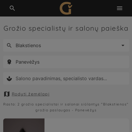


Grožio specialistų ir salonų paieška





Rodyti žemėlapį
Rasta:
2
grožio specialistai ir salonai siūlantys
"Blakstienos"
grožio paslaugas -
Panevėžys