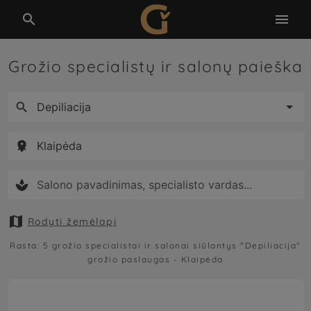


Grožio specialistų ir salonų paieška





Rodyti žemėlapį
Rasta:
5
grožio specialistai ir salonai siūlantys
"Depiliacija"
grožio paslaugas -
Klaipėda