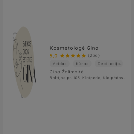
Kosmetologė Gina
5,0
(236)





Veidas
Kūnas
Depiliacija
Pe
Gina Žalimaitė
Baltijos pr. 103, Klaipėda, Klaipėdos m. sav., Lietuva