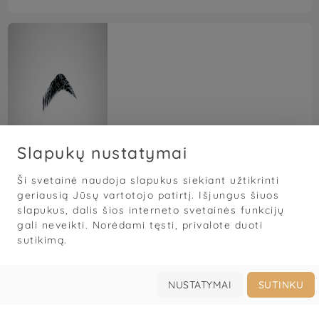
Slapukų nustatymai
Lash me Vaiva
Ši svetainė naudoja slapukus siekiant užtikrinti
5,0
(121)





geriausią Jūsų vartotojo patirtį. Išjungus šiuos
Depiliacija
Blakstienos
slapukus, dalis šios interneto svetainės funkcijų
gali neveikti. Norėdami tęsti, privalote duoti
Vaiva Navickė
sutikimą.
Vingio g. 21, Klaipėda, Klaipėdos m. sav., Lietuva
NUSTATYMAI
SUTINKU