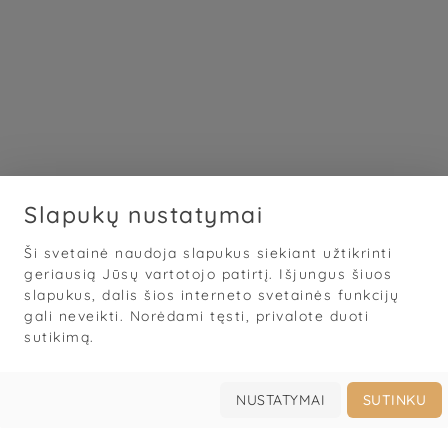
Slapukų nustatymai
Ši svetainė naudoja slapukus siekiant užtikrinti
geriausią Jūsų vartotojo patirtį. Išjungus šiuos
slapukus, dalis šios interneto svetainės funkcijų
gali neveikti. Norėdami tęsti, privalote duoti
sutikimą.
NUSTATYMAI
SUTINKU